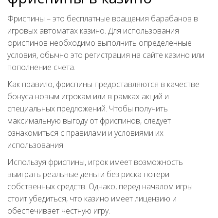
Фриспины – это бесплатные вращения барабанов в
игровых автоматах казино. Для использования
фриспинов необходимо выполнить определенные
условия, обычно это регистрация на сайте казино или
пополнение счета.
Как правило, фриспины предоставляются в качестве
бонуса новым игрокам или в рамках акций и
специальных предложений. Чтобы получить
максимальную выгоду от фриспинов, следует
ознакомиться с правилами и условиями их
использования.
Используя фриспины, игрок имеет возможность
выиграть реальные деньги без риска потери
собственных средств. Однако, перед началом игры
стоит убедиться, что казино имеет лицензию и
обеспечивает честную игру.