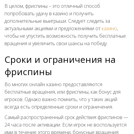
В целом, фриспины – это отличный способ
попробовать удачу в казино и получить
дополнительные выигрыши. Следует следить за
актуальными акциями и предложениями от
казино
,
чтобы не упустить возможность получить бесплатные
вращения и увеличить свои шансы на победу.
Сроки и ограничения на
фриспины
Во многих онлайн казино предоставляются
бесплатные вращения, или фриспины, как бонус для
игроков. Однако важно помнить, что у таких акций
всегда есть определенные сроки и ограничения.
Самый распространенный срок действия фриспинов —
24 часа после активации. Если игрок не воспользуется
ими в течение этого времени, бонусные вращения