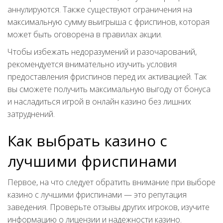
аннулируются. Также существуют ограничения на
максимальную сумму выигрыша с фриспинов, которая
может быть оговорена в правилах акции.
Чтобы избежать недоразумений и разочарований,
рекомендуется внимательно изучить условия
предоставления фриспинов перед их активацией. Так
вы сможете получить максимальную выгоду от бонуса
и насладиться игрой в онлайн казино без лишних
затруднений.
Как выбрать казино с
лучшими фриспинами
Первое, на что следует обратить внимание при выборе
казино с лучшими фриспинами — это репутация
заведения. Проверьте отзывы других игроков, изучите
информацию о лицензии и надежности казино.