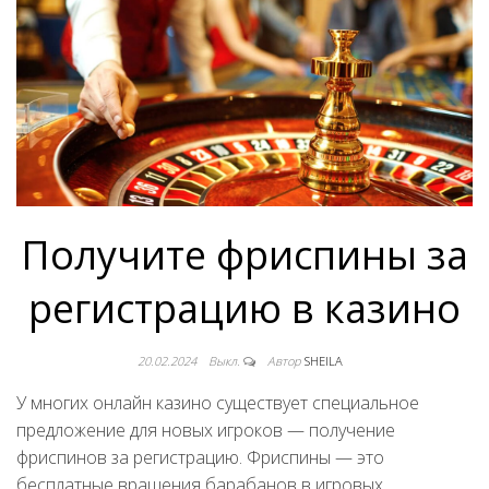
Получите фриспины за
регистрацию в казино
20.02.2024
Выкл.
Автор
SHEILA
У многих онлайн казино существует специальное
предложение для новых игроков — получение
фриспинов за регистрацию. Фриспины — это
бесплатные вращения барабанов в игровых